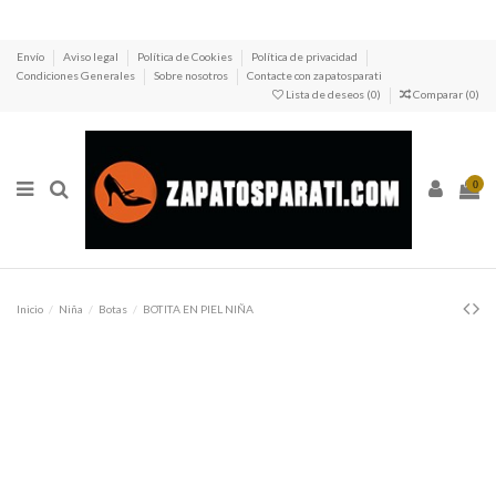
Envío
Aviso legal
Política de Cookies
Política de privacidad
Condiciones Generales
Sobre nosotros
Contacte con zapatosparati
Lista de deseos (
0
)
Comparar (
0
)
0
Inicio
Niña
Botas
BOTITA EN PIEL NIÑA