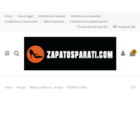
Envío
Aviso legal
Política de Cookies
Política de privacidad
Condiciones Generales
Sobre nosotros
Contacte con zapatosparati
Lista de deseos (
0
)
Comparar (
0
)
0
Inicio
Mujer
Botas y botines - mujer
BOTÍN CUÑA