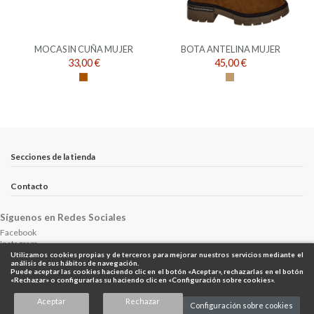
MOCASIN CUÑA MUJER
BOTA ANTELINA MUJER
33,00 €
45,00 €
Cuero
Camel
Secciones de la tienda
Contacto
Síguenos en Redes Sociales
Facebook
Instagram
Utilizamos cookies propias y de terceros para mejorar nuestros servicios mediante el
análisis de sus hábitos de navegación.
Puede aceptar las cookies haciendo clic en el botón «Aceptar», rechazarlas en el botón
Web "Painted by Moyele"
«Rechazar» o configurarlas su haciendo clic en «Configuración sobre cookies».
Aceptar
Rechazar
Configuración sobre cookies
Envíanos WhatsApp