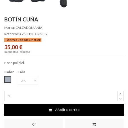
BOTÍN CUÑA
Marca:
CALZADOMANIA
Referencia
ZSC 120 GRIS 38
Últimas unidades en stock
35,00 €
Impuestos incluidos
Botín polipiel.
Color
Talla
Gris
Añadir al carrito