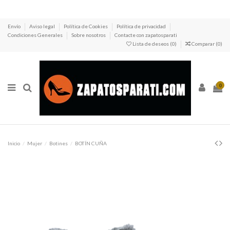
Envío
Aviso legal
Política de Cookies
Política de privacidad
Condiciones Generales
Sobre nosotros
Contacte con zapatosparati
Lista de deseos (
0
)
Comparar (
0
)
0
Inicio
Mujer
Botines
BOTÍN CUÑA